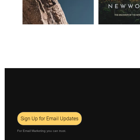
Sign Up for Email Updates
For Email Marketing you can trust.