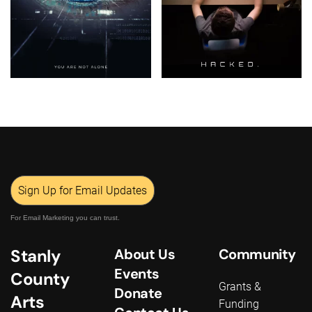
Sign Up for Email Updates
For Email Marketing you can trust.
Stanly
About Us
Community
Events
County
Grants &
Donate
Arts
Funding